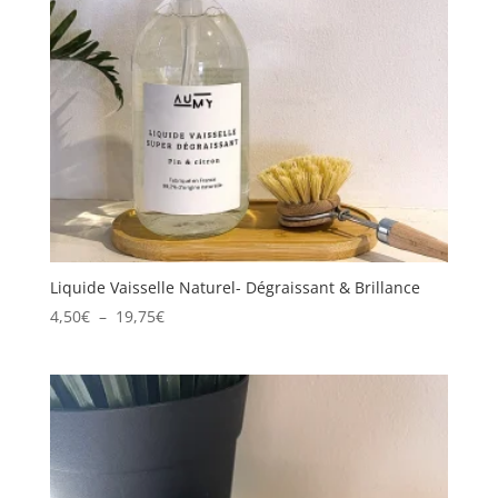
Liquide Vaisselle Naturel- Dégraissant & Brillance
Plage
4,50
€
–
19,75
€
de
prix :
4,50€
à
19,75€