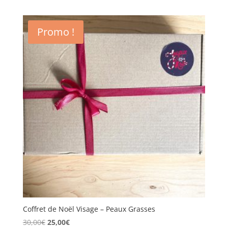
Promo !
Coffret de Noël Visage – Peaux Grasses
Le
Le
30,00
€
25,00
€