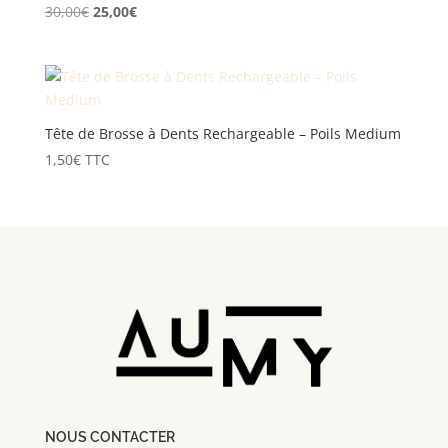
Le
Le
30,00
€
25,00
€
prix
prix
initial
actuel
était :
est :
30,00€.
25,00€.
Tête de Brosse à Dents Rechargeable – Poils Medium
1,50
€
TTC
NOUS CONTACTER