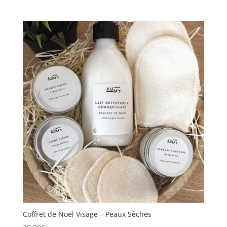
prix
prix
initial
actuel
était :
est :
30,00€.
25,00€.
Coffret de Noël Visage – Peaux Sèches