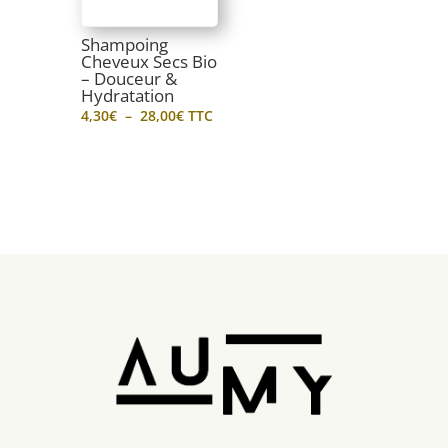
Shampoing
Cheveux Secs Bio
– Douceur &
Hydratation
Plage
4,30
€
–
28,00
€
TTC
de
prix :
4,30€
à
28,00€