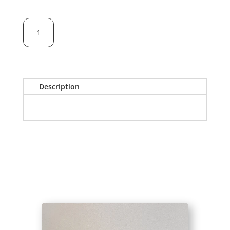
quantité
AJOUTER AU PANIER
de
Dentifrice
Menthe
Bio
-
Description
Fraîcheur
&
Protection