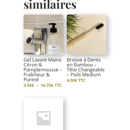
similaires
Gel Lavant Mains
Brosse à Dents
Citron &
en Bambou –
Pamplemousse –
Tête Changeable
Fraîcheur &
– Poils Medium
Pureté
4,00
€
TTC
Plage
3,55
€
–
16,75
€
TTC
de
prix :
3,55€
à
16,75€