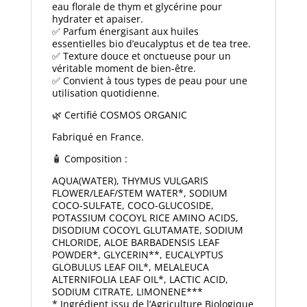
eau florale de thym et glycérine pour
hydrater et apaiser.
✅ Parfum énergisant aux huiles
essentielles bio d’eucalyptus et de tea tree.
✅ Texture douce et onctueuse pour un
véritable moment de bien-être.
✅ Convient à tous types de peau pour une
utilisation quotidienne.
🌿 Certifié COSMOS ORGANIC
Fabriqué en France.
🧴 Composition :
AQUA(WATER), THYMUS VULGARIS
FLOWER/LEAF/STEM WATER*, SODIUM
COCO-SULFATE, COCO-GLUCOSIDE,
POTASSIUM COCOYL RICE AMINO ACIDS,
DISODIUM COCOYL GLUTAMATE, SODIUM
CHLORIDE, ALOE BARBADENSIS LEAF
POWDER*, GLYCERIN**, EUCALYPTUS
GLOBULUS LEAF OIL*, MELALEUCA
ALTERNIFOLIA LEAF OIL*, LACTIC ACID,
SODIUM CITRATE, LIMONENE***
* Ingrédient issu de l’Agriculture Biologique