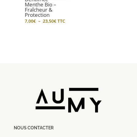
Menthe Bio –
Fraîcheur &
Protection
Plage
7,00
€
–
23,50
€
TTC
de
prix :
7,00€
à
23,50€
NOUS CONTACTER