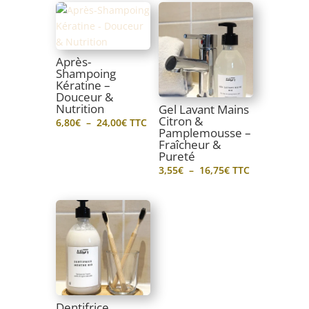
Après-
Shampoing
Kératine –
Douceur &
Nutrition
Gel Lavant Mains
Citron &
Plage
6,80
€
–
24,00
€
TTC
Pamplemousse –
de
Fraîcheur &
prix :
Pureté
Plage
6,80€
3,55
€
–
16,75
€
TTC
de
à
prix :
24,00€
3,55€
à
16,75€
Dentifrice