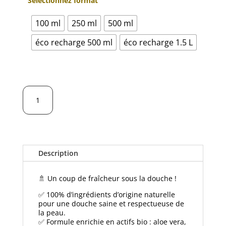
Sélectionnez format
100 ml
250 ml
500 ml
éco recharge 500 ml
éco recharge 1.5 L
quantité
AJOUTER AU PANIER
de
Gel
Douche
Tonique
Bio
Description
-
Énergisant
🚿 Un coup de fraîcheur sous la douche !
&
✅ 100% d’ingrédients d’origine naturelle
Revitalisant
pour une douche saine et respectueuse de
la peau.
✅ Formule enrichie en actifs bio : aloe vera,