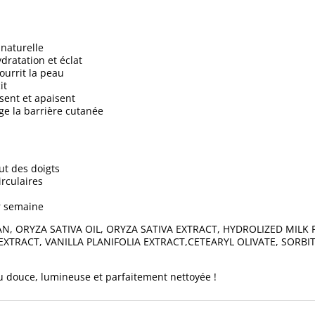
 naturelle
ydratation et éclat
nourrit la peau
it
isent et apaisent
ge la barrière cutanée
ut des doigts
rculaires
ar semaine
RAN, ORYZA SATIVA OIL, ORYZA SATIVA EXTRACT, HYDROLIZED MIL
XTRACT, VANILLA PLANIFOLIA EXTRACT,CETEARYL OLIVATE, SORBI
u douce, lumineuse et parfaitement nettoyée !