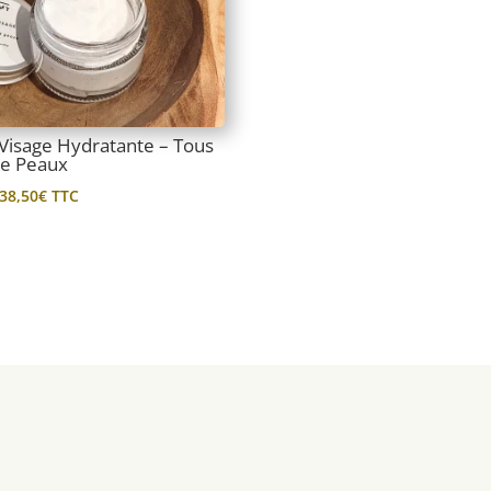
isage Hydratante – Tous
de Peaux
Plage
38,50
€
TTC
de
prix :
7,00€
à
38,50€