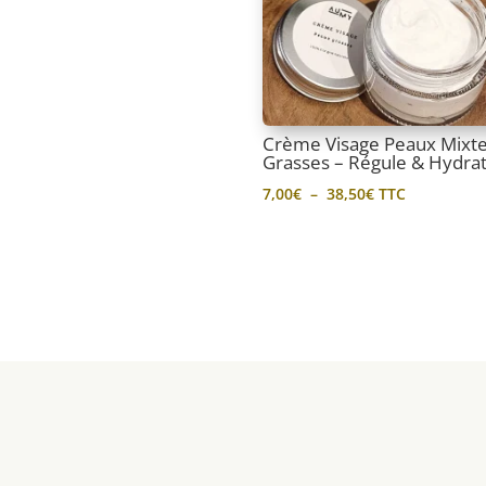
Crème Visage Peaux Mixte
Grasses – Régule & Hydra
Plage
7,00
€
–
38,50
€
TTC
de
prix :
7,00€
à
38,50€