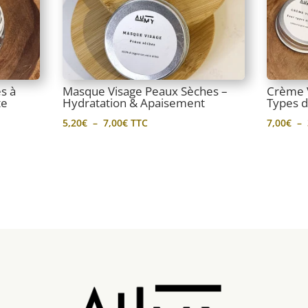
s à
Masque Visage Peaux Sèches –
Crème V
te
Hydratation & Apaisement
Types 
Plage
5,20
€
–
7,00
€
TTC
7,00
€
–
de
prix :
5,20€
à
7,00€