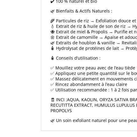
✔️ 100 % naturel et bio
🌿 Bienfaits & Actifs Naturels :
🌾 Particules de riz → Exfoliation douce et
💧 Extrait de riz & huile de son de riz → H
🐝 Extrait de miel & Propolis → Purifie et 
🌼 Extrait de camomille → Apaise et adouc
🌿 Extraits de houblon & vanille → Revital
🧴 Hydrolysat de protéines de lait → Protè
🧴 Conseils d’utilisation :
✅ Mouillez votre peau avec de l’eau tiède
✅ Appliquez une petite quantité sur le bo
✅ Massez délicatement en mouvements ci
✅ Rincez abondamment à l’eau claire
✅ Utilisation recommandée : 1 à 2 fois p
🧾 INCI :AQUA, KAOLIN, ORYZA SATIVA B
RECUTITTA EXTRACT, HUMULUS LUPULUS E
PROPOLYS
🌿 Un soin exfoliant naturel pour une pea