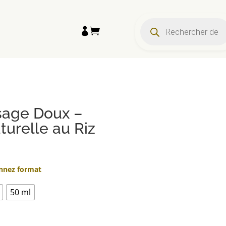
Recherche
de


produits
age Doux –
turelle au Riz
onnez format
50 ml