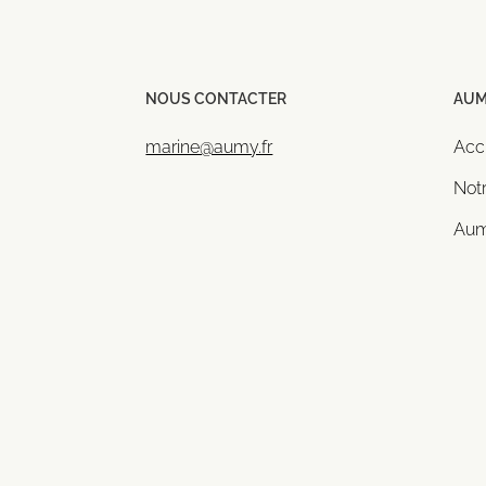
NOUS CONTACTER
AU
marine@aumy.fr
Acc
Not
Aum