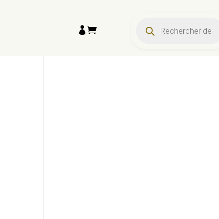
Recherche
de


produits