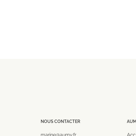
NOUS CONTACTER
AU
marine@aumy.fr
Acc